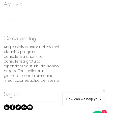
Archivio
giugno 2018
(3)
3 post
maggio 2018
(2)
2 post
aprile 2018
(4)
4 post
Cerca per tag
Angie Claire
Master Del Pe
alcol
cleanlife program
consulenza anonima
consulenza gratuita
dipendenze
disturbi del sonno
droga
effetti collaterali
giornata mondiale
insonnia
meditazione
qualità del sonno
Seguici
How can we help you?
1