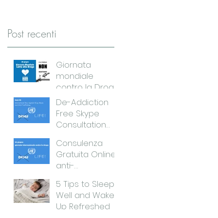
Post recenti
Giornata
mondiale
contro la Droga.
Liberi in 45
De-Addiction
giorni.
Free Skype
Consultation
until June 27
Consulenza
Gratuita Online
anti-
dipendenze fino
5 Tips to Sleep
al 27 Giugno
Well and Wake
Up Refreshed